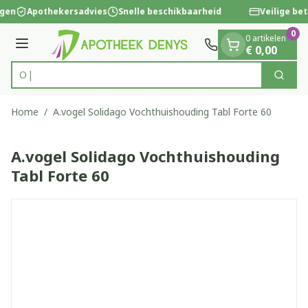
Dia 1 van 1
Ga naar de inhoud
ngen
Apothekersadvies
Snelle beschikbaarheid
Veilige bet
0
0 artikelen
Menu
€ 0,00
Zoek
Product, merk, categorie...
Home
/
A.vogel Solidago Vochthuishouding Tabl Forte 60
A.vogel Solidago Vochthuishouding
Tabl Forte 60