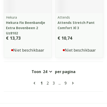
Hekura
Attends
Hekura Fix Beenbandje
Attends Stretch Pant
Extra Bovenbeen 2
Comfort Xl 3
Uz8102
€ 13,73
€ 10,74
Niet beschikbaar
Niet beschikbaar
Toon
per pagina
Pagina's
U lees momenteel pagina
Pagina
Pagina
Pagina
1
2
3
...
9