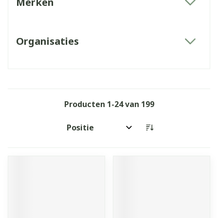
Merken
filter
Organisaties
filter
Producten
1
-
24
van
199
Sorteer op: