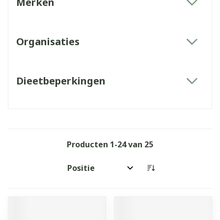
Merken
filter
Organisaties
filter
Dieetbeperkingen
filter
Producten
1
-
24
van
25
Sorteer op: