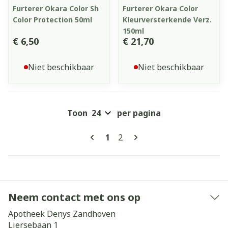
Furterer Okara Color Sh
Furterer Okara Color
Color Protection 50ml
Kleurversterkende Verz.
150ml
€ 6,50
€ 21,70
Niet beschikbaar
Niet beschikbaar
Toon
per pagina
Pagina's
U lees momenteel pagina
Pagina
1
2
Neem contact met ons op
Apotheek Denys Zandhoven
Liersebaan 1