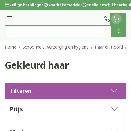
Ga naar de inhoud
Veilige betalingen
Apothekersadvies
Snelle beschikbaarheid
Menu
Zoek
Product, merk, categorie...
Home
/
Schoonheid, verzorging en hygiëne
/
Haar en Hoofd
/
G
Gekleurd haar
Filteren
Doorgaan naar productlijst
Prijs
filter