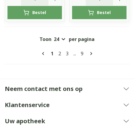
Bestel
Bestel
Toon
per pagina
Pagina's
U lees momenteel pagina
Pagina
Pagina
Pagina
1
2
3
...
9
Neem contact met ons op
Klantenservice
Uw apotheek