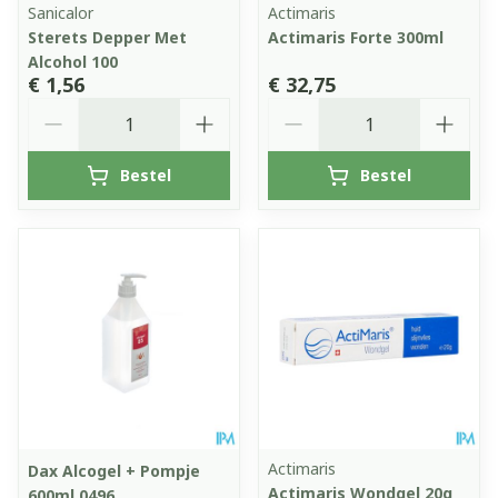
Sanicalor
Actimaris
Sterets Depper Met
Actimaris Forte 300ml
Alcohol 100
€ 1,56
€ 32,75
Aantal
Aantal
Bestel
Bestel
Actimaris
Dax Alcogel + Pompje
Actimaris Wondgel 20g
600ml 0496