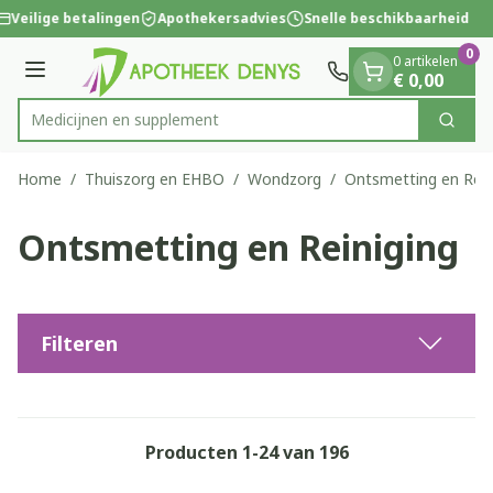
Dia 1 van 1
Ga naar de inhoud
Veilige betalingen
Apothekersadvies
Snelle beschikbaarheid
0
0 artikelen
Menu
€ 0,00
Medic
Zoek
Product, merk, categorie...
Home
/
Thuiszorg en EHBO
/
Wondzorg
/
Ontsmetting en Rein
Ontsmetting en Reiniging
Filteren
Producten
1
-
24
van
196