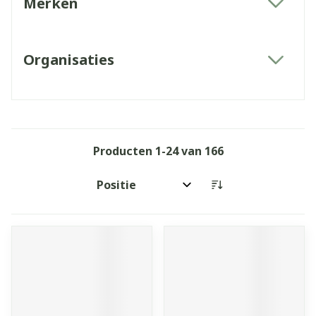
Merken
filter
Organisaties
filter
Producten
1
-
24
van
166
Sorteer op: