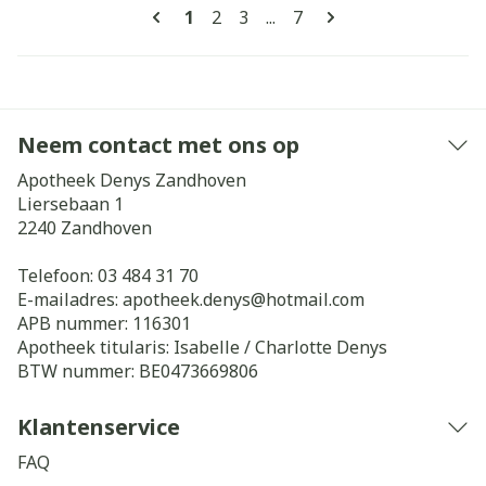
Pagina's
U lees momenteel pagina
Pagina
Pagina
Pagina
1
2
3
...
7
Neem contact met ons op
Apotheek Denys Zandhoven
Liersebaan 1
2240
Zandhoven
Telefoon:
03 484 31 70
E-mailadres:
apotheek.denys@
hotmail.com
APB nummer:
116301
Apotheek titularis:
Isabelle / Charlotte Denys
BTW nummer:
BE0473669806
Klantenservice
FAQ