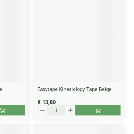
erende
Parfums en
geurproducten
e
Easytape Kinesiology Tape Beige
CBD
€ 13,80
Aantal