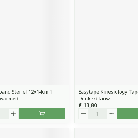
orging
Supplementen
Insectenw
middelen
n
Mondmaskers
issen
 -
uid
d
and Steriel 12x14cm 1
Easytape Kinesiology Tap
Zelfbruiner
Scheren
ovarmed
Donkerblauw
€ 13,80
Aantal