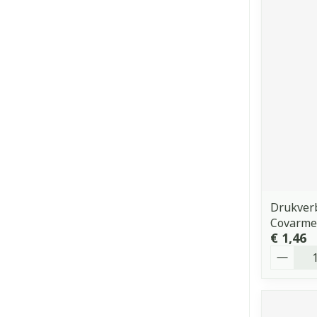
Drukverb
Covarme
€ 1,46
Aantal