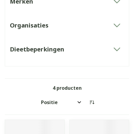
Merken
filter
Organisaties
filter
Dieetbeperkingen
filter
4
producten
Sorteer op: