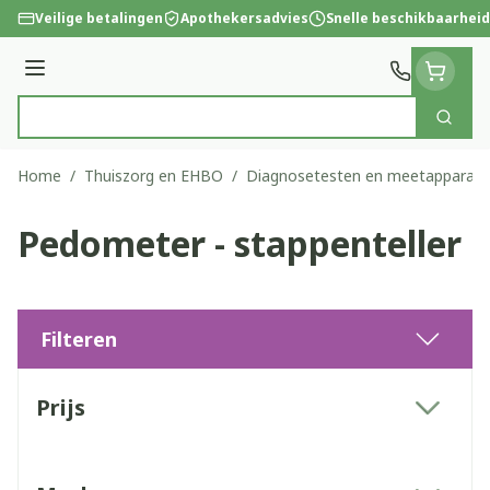
Ga naar de inhoud
Veilige betalingen
Apothekersadvies
Snelle beschikbaarheid
Menu
Zoek
Product, merk, categorie...
Home
/
Thuiszorg en EHBO
/
Diagnosetesten en meetapparatu
Pedometer - stappenteller
Filteren
Doorgaan naar productlijst
Prijs
filter