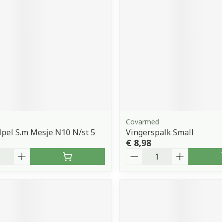
Covarmed
lpel S.m Mesje N10 N/st 5
Vingerspalk Small
€ 8,98
Aantal