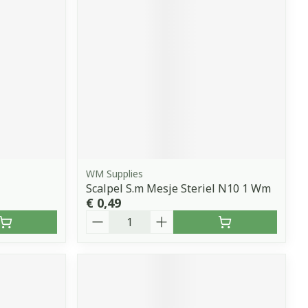
erende
Parfums en
geurproducten
WM Supplies
Scalpel S.m Mesje Steriel N10 1 Wm
€ 0,49
Aantal
CBD