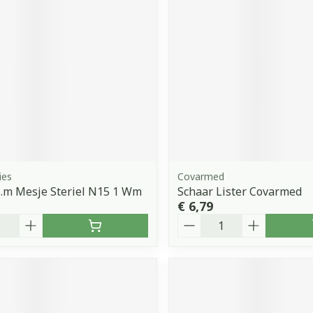
orging
Supplementen
Insectenw
middelen
n
Mondmaskers
issen
 -
uid
d
ies
Covarmed
S.m Mesje Steriel N15 1 Wm
Schaar Lister Covarmed
€ 6,79
Aantal
Zelfbruiner
Scheren