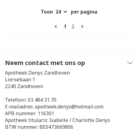
Toon
per pagina
Pagina's
U lees momenteel pagina
Pagina
1
2
Neem contact met ons op
Apotheek Denys Zandhoven
Liersebaan 1
2240
Zandhoven
Telefoon:
03 484 31 70
E-mailadres:
apotheek.denys@
hotmail.com
APB nummer:
116301
Apotheek titularis:
Isabelle / Charlotte Denys
BTW nummer:
BE0473669806