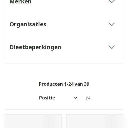
Merken
filter
Organisaties
filter
Dieetbeperkingen
filter
Producten
1
-
24
van
39
Sorteer op: