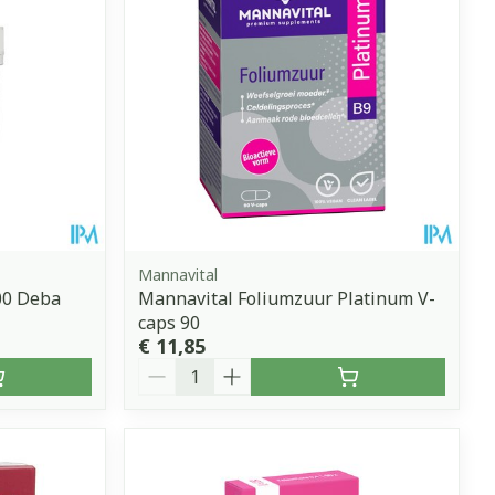
Mannavital
00 Deba
Mannavital Foliumzuur Platinum V-
caps 90
€ 11,85
Aantal