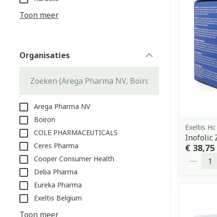
Aerosol access
Blaren
Creme, gel en 
Toon meer
Zuurstof
Eelt
Eksteroog - li
Ademhalingss
Organisaties
Toon meer
filter
Spieren en g
Specifiek vo
Arega Pharma NV
Naalden en s
Boiron
Lichaamsverzo
Exeltis Hc
COLE PHARMACEUTICALS
Infecties
Spuiten
Inofolic
Deodorant
Ceres Pharma
€ 38,75
Oplossing voor
Gezichtsverzo
Aantal
Cooper Consumer Health
Naalden
Luizen
Deba Pharma
Naalden voor 
Eureka Pharma
- pennaalden
Exeltis Belgium
Diagnostica
Toon meer
Toon meer