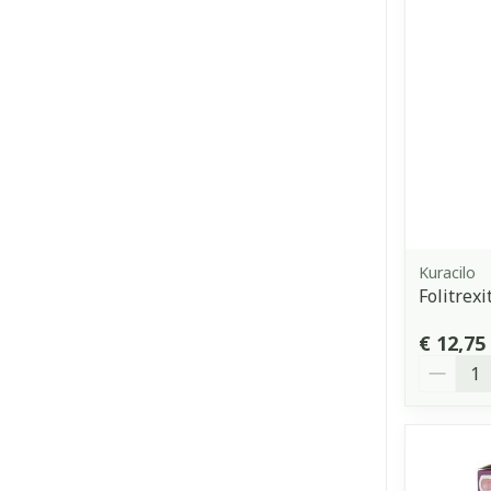
Kuracilo
Folitrex
€ 12,75
Aantal