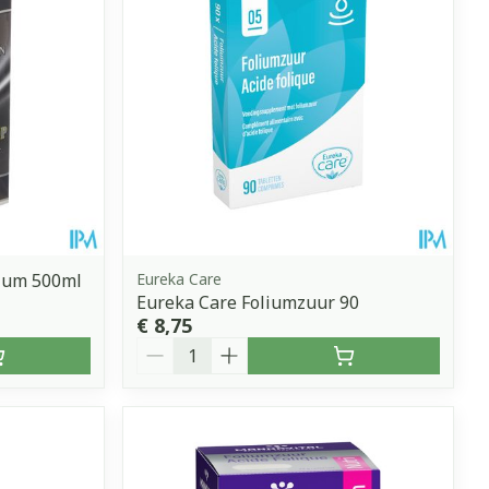
erende
Parfums en
geurproducten
lium 500ml
Eureka Care
Eureka Care Foliumzuur 90
€ 8,75
Aantal
CBD