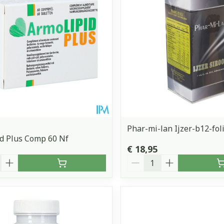
Toon meer
orging
Supplementen
Insectenw
middelen
n
Mondmaskers
issen
 -
uid
d
Phar-mi-lan Ijzer-b12-fo
d Plus Comp 60 Nf
€ 18,95
Aantal
Zelfbruiner
Scheren