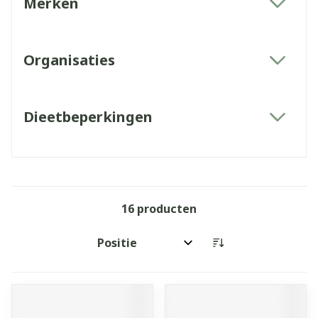
Merken
filter
Organisaties
filter
Dieetbeperkingen
filter
16
producten
Sorteer op: