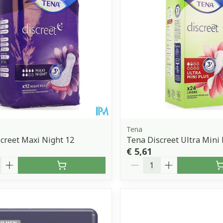
Toon meer
orging
Supplementen
Insectenw
middelen
n
Mondmaskers
issen
 -
uid
d
Tena
creet Maxi Night 12
Tena Discreet Ultra Mini 
€ 5,61
Aantal
Zelfbruiner
Scheren