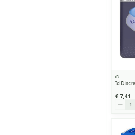
iD
Id Discr
€ 7,41
Aantal