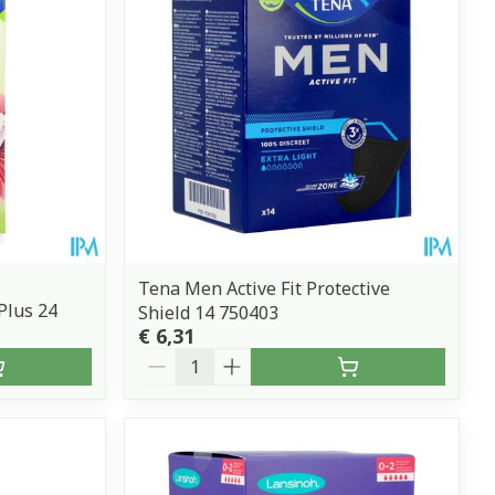
erende
Parfums en
geurproducten
Tena Men Active Fit Protective
Plus 24
Shield 14 750403
€ 6,31
Aantal
CBD