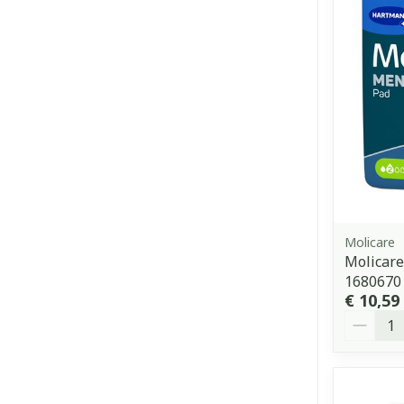
Molicare
Molicar
1680670
€ 10,59
Aantal