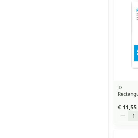
iD
Rectangu
€ 11,55
Aantal