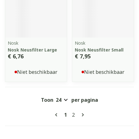
Nosk
Nosk
Nosk Neusfilter Large
Nosk Neusfilter Small
€ 6,76
€ 7,95
Niet beschikbaar
Niet beschikbaar
Toon
per pagina
Pagina's
U lees momenteel pagina
Pagina
1
2