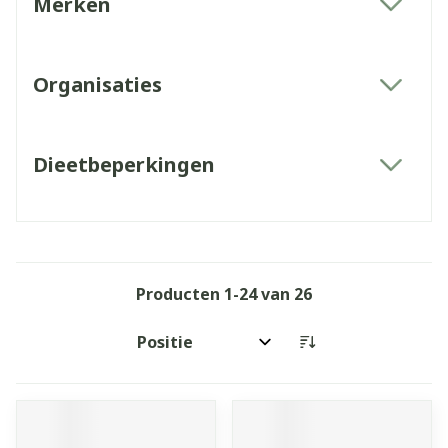
Merken
filter
Organisaties
filter
Dieetbeperkingen
filter
Producten
1
-
24
van
26
Sorteer op: