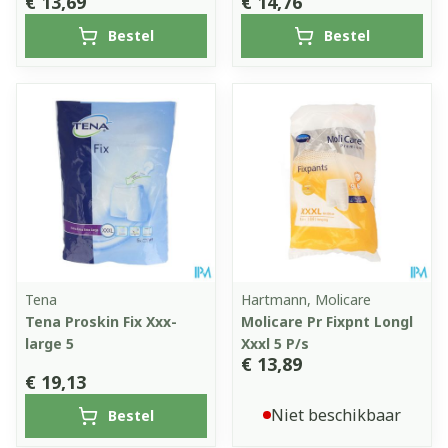
€ 13,69
€ 14,76
Bestel
Bestel
Tena
Hartmann, Molicare
Tena Proskin Fix Xxx-
Molicare Pr Fixpnt Longl
large 5
Xxxl 5 P/s
€ 13,89
€ 19,13
Niet beschikbaar
Bestel