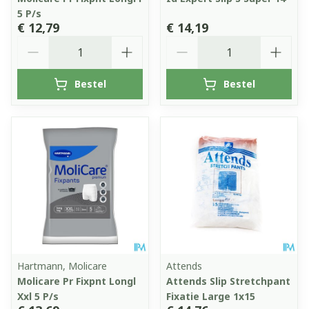
5 P/s
€ 12,79
€ 14,19
Aantal
Aantal
Bestel
Bestel
Hartmann, Molicare
Attends
Molicare Pr Fixpnt Longl
Attends Slip Stretchpant
Xxl 5 P/s
Fixatie Large 1x15