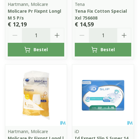
Hartmann, Molicare
Tena
Molicare Pr Fixpnt Longl
Tena Fix Cotton Special
M 5 P/s
Xxl 756608
€ 12,19
€ 14,59
Aantal
Aantal
Bestel
Bestel
Hartmann, Molicare
iD
Molicare Pr Fixpnt Longl l
Id Expert Slip S Super 14