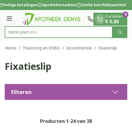
Dia 1 van 1
Ga naar de inhoud
Veilige betalingen
Apothekersadvies
Snelle beschikbaarheid
0
0 artikelen
Menu
€ 0,00
Zoek
Product, merk, categorie...
Home
/
Thuiszorg en EHBO
/
Incontinentie
/
Fixatieslip
Fixatieslip
Filteren
Producten
1
-
24
van
38