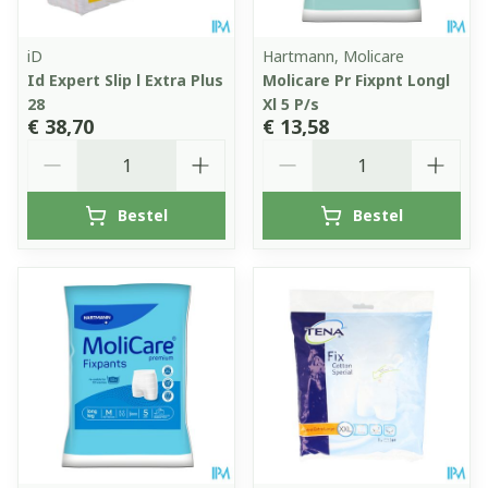
iD
Hartmann, Molicare
Id Expert Slip l Extra Plus
Molicare Pr Fixpnt Longl
28
Xl 5 P/s
€ 38,70
€ 13,58
Aantal
Aantal
Bestel
Bestel