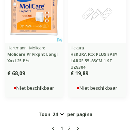
Hartmann, Molicare
Hekura
Molicare Pr Fixpnt Longl
HEKURA FIX PLUS EASY
Xxxl 25 P/s
LARGE 55-85CM 1 ST
UZ8304
€ 68,09
€ 19,89
Niet beschikbaar
Niet beschikbaar
Toon
per pagina
Pagina's
U lees momenteel pagina
Pagina
1
2