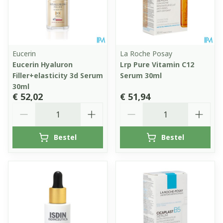
Eucerin
La Roche Posay
Eucerin Hyaluron
Lrp Pure Vitamin C12
Filler+elasticity 3d Serum
Serum 30ml
30ml
€ 52,02
€ 51,94
Aantal
Aantal
Bestel
Bestel