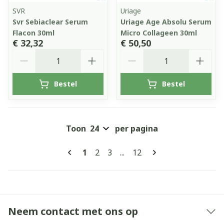
SVR
Uriage
Svr Sebiaclear Serum
Uriage Age Absolu Serum
Flacon 30ml
Micro Collageen 30ml
€ 32,32
€ 50,50
Aantal
Aantal
Bestel
Bestel
Toon
per pagina
Pagina's
U lees momenteel pagina
Pagina
Pagina
Pagina
1
2
3
...
12
Neem contact met ons op