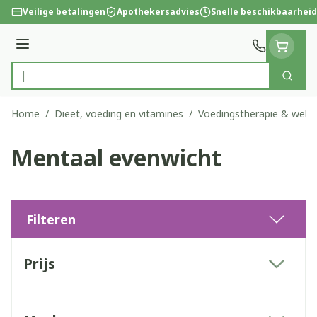
Ga naar de inhoud
Veilige betalingen
Apothekersadvies
Snelle beschikbaarheid
Menu
Zoek
Product, merk, categorie...
Home
/
Dieet, voeding en vitamines
/
Voedingstherapie & welzi
Mentaal evenwicht
Filteren
Doorgaan naar productlijst
Prijs
filter