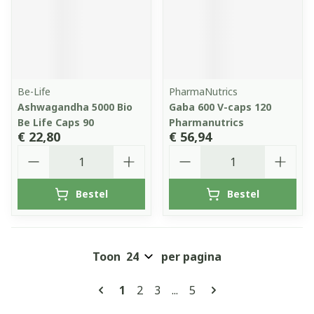
Be-Life
PharmaNutrics
Ashwagandha 5000 Bio
Gaba 600 V-caps 120
Be Life Caps 90
Pharmanutrics
€ 22,80
€ 56,94
Aantal
Aantal
Bestel
Bestel
Toon
per pagina
Pagina's
U lees momenteel pagina
Pagina
Pagina
Pagina
1
2
3
...
5