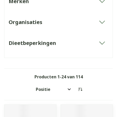
Merken
filter
Organisaties
filter
Dieetbeperkingen
filter
Producten
1
-
24
van
114
Sorteer op: