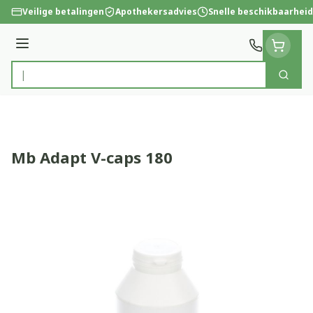
Ga naar de inhoud
Veilige betalingen
Apothekersadvies
Snelle beschikbaarheid
Menu
Zoek
Product, merk, categorie...
Mb Adapt V-caps 180