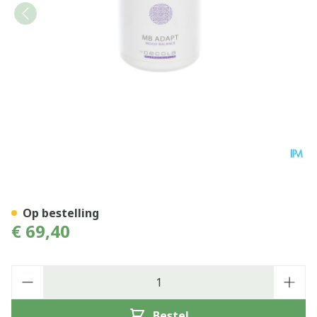
Mb Adapt V-caps 180
Op bestelling
€ 69,40
Aantal
Bestel