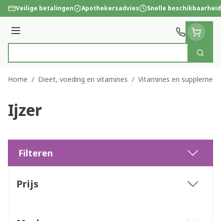
Ga naar de inhoud
Veilige betalingen
Apothekersadvies
Snelle beschikbaarheid
Menu
Zoek
Product, merk, categorie...
Home
/
Dieet, voeding en vitamines
/
Vitamines en supplement
Ijzer
Filteren
Doorgaan naar productlijst
Prijs
filter