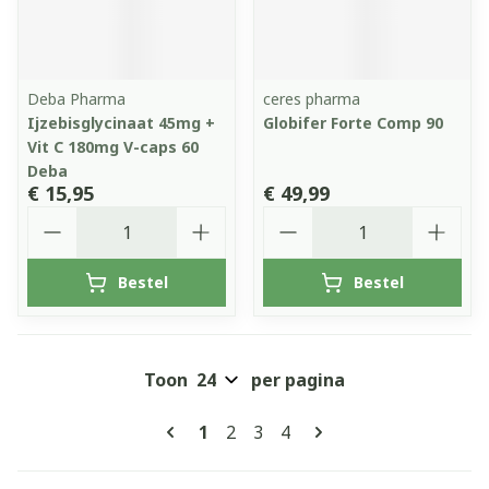
Deba Pharma
ceres pharma
Ijzebisglycinaat 45mg +
Globifer Forte Comp 90
Vit C 180mg V-caps 60
Deba
€ 15,95
€ 49,99
Aantal
Aantal
Bestel
Bestel
Toon
per pagina
Pagina's
U lees momenteel pagina
Pagina
Pagina
Pagina
1
2
3
4