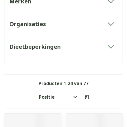
Merken
filter
Organisaties
filter
Dieetbeperkingen
filter
Producten
1
-
24
van
77
Sorteer op: