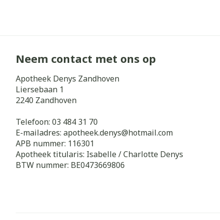
Haar
Gezichtsverz
Pillendozen e
Pigmentstoorn
accessoires
Gevoelige huid
Neem contact met ons op
geïrriteerde h
Apotheek Denys Zandhoven
Gemengde hui
Liersebaan 1
Doffe huid
2240
Zandhoven
Toon meer
Telefoon:
03 484 31 70
E-mailadres:
apotheek.denys@
hotmail.com
APB nummer:
116301
Apotheek titularis:
Isabelle / Charlotte Denys
Snurken
BTW nummer:
BE0473669806