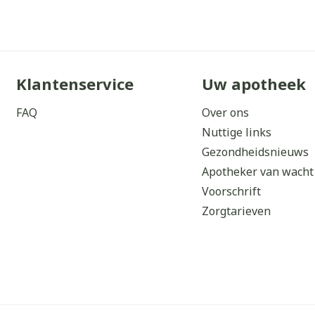
orging
Supplementen
Insectenw
middelen
n
Mondmaskers
issen
 -
Klantenservice
Uw apotheek
uid
FAQ
Over ons
d
Nuttige links
Gezondheidsnieuws
Apotheker van wacht
Voorschrift
Zorgtarieven
Zelfbruiner
Scheren