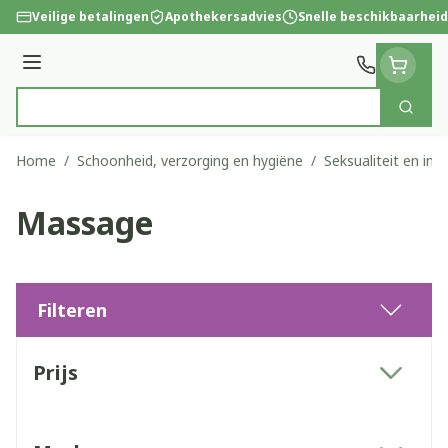
Ga naar de inhoud
Veilige betalingen
Apothekersadvies
Snelle beschikbaarheid
Menu
Zoek
Product, merk, categorie...
Home
/
Schoonheid, verzorging en hygiëne
/
Seksualiteit en int
Massage
Filteren
Doorgaan naar productlijst
Prijs
filter