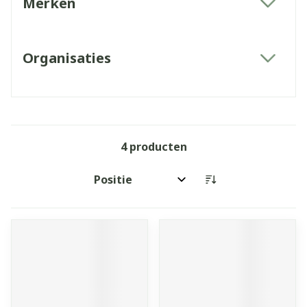
Merken
filter
Organisaties
filter
4
producten
Sorteer op: