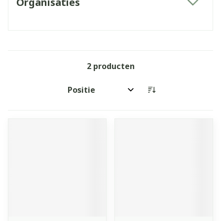
Organisaties
filter
2
producten
Sorteer op: