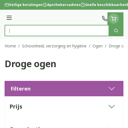
Ga naar de inhoud
Veilige betalingen
Apothekersadvies
Snelle beschikbaarheid
Menu
Zoek
Product, merk, categorie...
Home
/
Schoonheid, verzorging en hygiëne
/
Ogen
/
Droge og
Droge ogen
Filteren
Doorgaan naar productlijst
Prijs
filter