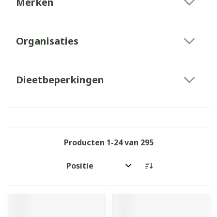
Merken
filter
Organisaties
filter
Dieetbeperkingen
filter
Producten
1
-
24
van
295
Sorteer op: