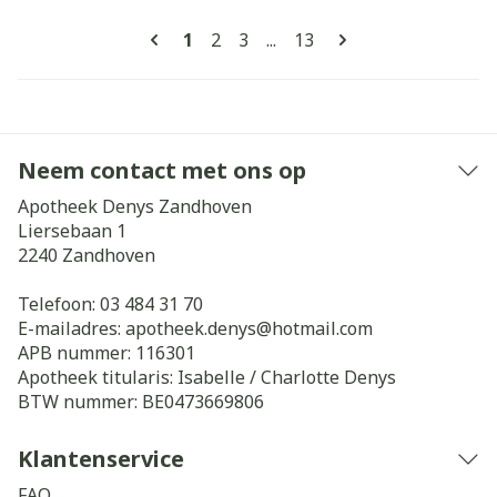
Pagina's
U lees momenteel pagina
Pagina
Pagina
Pagina
1
2
3
...
13
Neem contact met ons op
Apotheek Denys Zandhoven
Liersebaan 1
2240
Zandhoven
Telefoon:
03 484 31 70
E-mailadres:
apotheek.denys@
hotmail.com
APB nummer:
116301
Apotheek titularis:
Isabelle / Charlotte Denys
BTW nummer:
BE0473669806
Klantenservice
FAQ