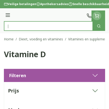
Ga naar de inhoud
Veilige betalingen
Apothekersadvies
Snelle beschikbaarheid
Menu
Zoek
Product, merk, categorie...
Home
/
Dieet, voeding en vitamines
/
Vitamines en supplement
Vitamine D
Filteren
Doorgaan naar productlijst
Prijs
filter