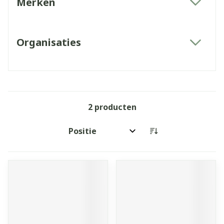
Merken
filter
Organisaties
filter
2
producten
Sorteer op: