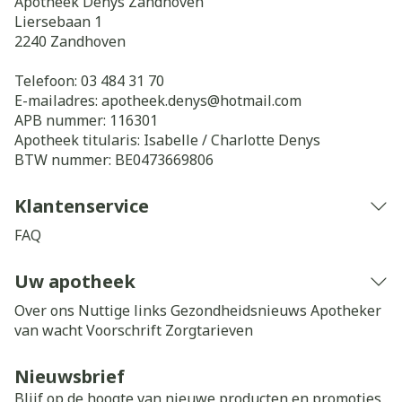
Apotheek Denys Zandhoven
Liersebaan 1
2240
Zandhoven
Telefoon:
03 484 31 70
E-mailadres:
apotheek.denys@
hotmail.com
APB nummer:
116301
Apotheek titularis:
Isabelle / Charlotte Denys
BTW nummer:
BE0473669806
Klantenservice
FAQ
Uw apotheek
Over ons
Nuttige links
Gezondheidsnieuws
Apotheker
van wacht
Voorschrift
Zorgtarieven
Nieuwsbrief
Blijf op de hoogte van nieuwe producten en promoties