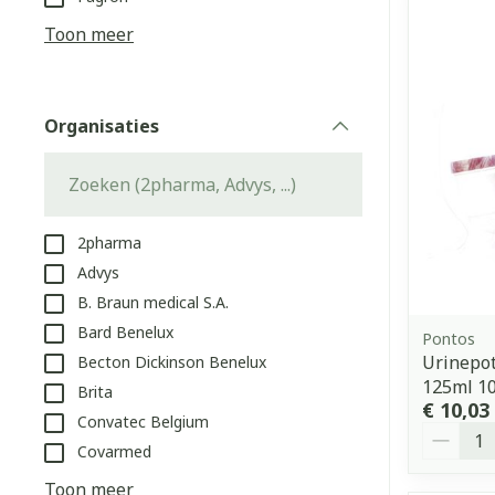
Aerosol access
Blaren
Creme, gel en 
Toon meer
Zuurstof
Eelt
Eksteroog - li
Ademhalingss
Organisaties
Toon meer
filter
Spieren en g
Specifiek vo
2pharma
Naalden en s
Advys
Lichaamsverzo
B. Braun medical S.A.
Infecties
Spuiten
Deodorant
Bard Benelux
Pontos
Oplossing voor
Gezichtsverzo
Urinepot
Becton Dickinson Benelux
Naalden
Luizen
125ml 1
Brita
€ 10,03
Naalden voor 
Convatec Belgium
Aantal
- pennaalden
Covarmed
Diagnostica
Toon meer
Toon meer