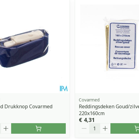
Toon meer
orging
Supplementen
Insectenw
middelen
n
Mondmaskers
issen
 -
uid
d
d
Covarmed
d Drukknop Covarmed
Reddingsdeken Goud/zilv
Zelfbruiner
Scheren
220x160cm
€ 4,31
Aantal