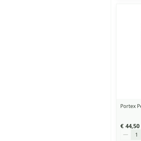
Portex P
€ 44,50
Aantal