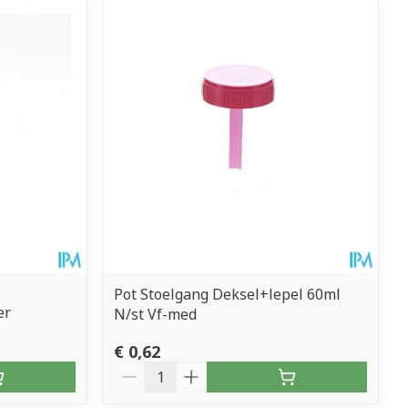
erende
Parfums en
geurproducten
Pot Stoelgang Deksel+lepel 60ml
er
N/st Vf-med
CBD
€ 0,62
Aantal