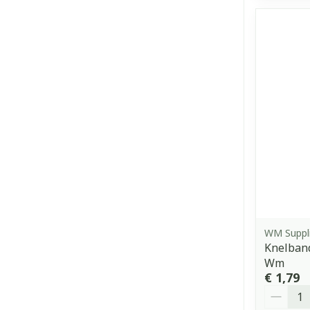
WM Suppl
Knelband
Wm
€ 1,79
Aantal