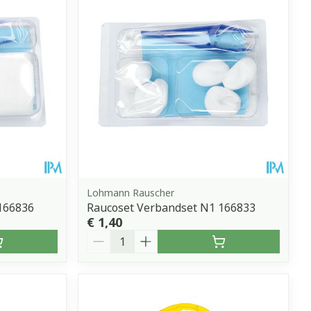
erende
Parfums en
geurproducten
Lohmann Rauscher
166836
Raucoset Verbandset N1 166833
€ 1,40
Aantal
CBD