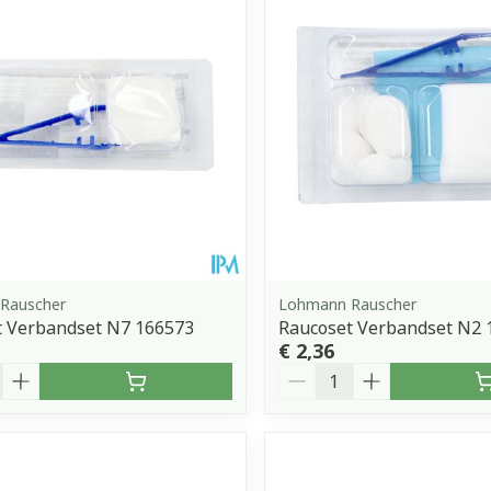
Toon meer
orging
Supplementen
Insectenw
middelen
n
Mondmaskers
issen
 -
uid
d
Rauscher
Lohmann Rauscher
t Verbandset N7 166573
Raucoset Verbandset N2 
€ 2,36
Aantal
Zelfbruiner
Scheren