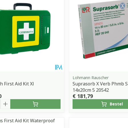
Lohmann Rauscher
 First Aid Kit Xl
Suprasorb X Verb Phmb S
14x20cm 5 20542
0
€ 181,79
Bestel