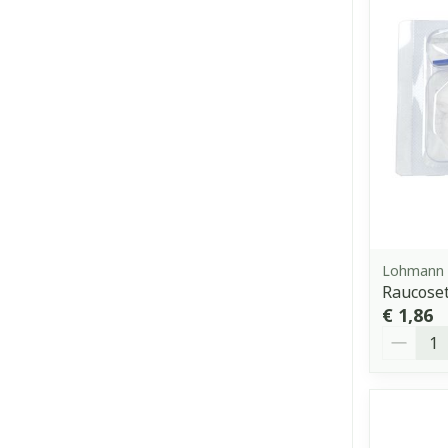
Lohmann 
Raucose
€ 1,86
Aantal