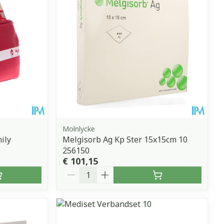
Molnlycke
mily
Melgisorb Ag Kp Ster 15x15cm 10
256150
€ 101,15
Aantal