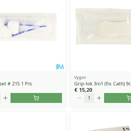
Vygon
et # 215 1 P/s
Grip-lok 3in1 (fix. Cath) 
€ 15,20
Aantal