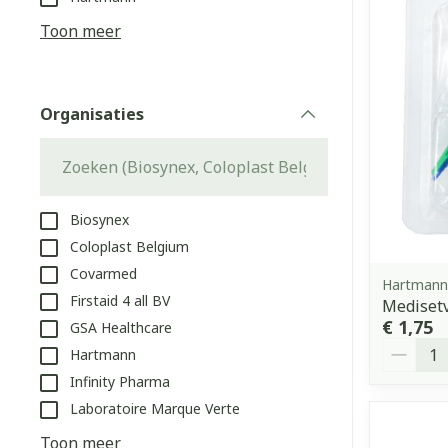
Aerosol access
Blaren
Creme, gel en 
Toon meer
Zuurstof
Eelt
Eksteroog - li
Ademhalingss
Organisaties
Toon meer
filter
Spieren en g
Specifiek vo
Biosynex
Naalden en s
Coloplast Belgium
Lichaamsverzo
Covarmed
Infecties
Spuiten
Hartmann
Deodorant
Firstaid 4 all BV
Mediset
Oplossing voor
Gezichtsverzo
€ 1,75
GSA Healthcare
Naalden
Aantal
Luizen
Hartmann
Naalden voor 
Infinity Pharma
- pennaalden
Laboratoire Marque Verte
Diagnostica
Toon meer
Toon meer