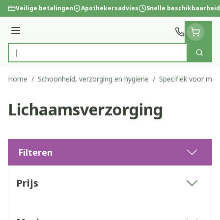
Ga naar de inhoud
Veilige betalingen
Apothekersadvies
Snelle beschikbaarheid
Menu
Zoek
Product, merk, categorie...
Home
/
Schoonheid, verzorging en hygiëne
/
Specifiek voor ma
Lichaamsverzorging
Filteren
Doorgaan naar productlijst
Prijs
filter