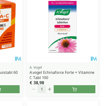
A. Vogel
uistabl 60
A.vogel Echinaforce Forte + Vitamine
C Tabl 100
€ 38,98
Aantal