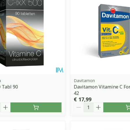
Toon meer
orging
Supplementen
Insectenw
middelen
n
Mondmaskers
issen
 -
uid
d
a
Davitamon
0 Tabl 90
Davitamon Vitamine C Fo
42
€ 17,99
Zelfbruiner
Scheren
Aantal