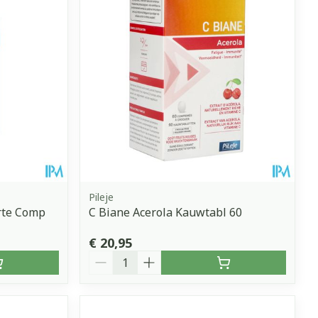
erende
Parfums en
geurproducten
Pileje
rte Comp
C Biane Acerola Kauwtabl 60
€ 20,95
CBD
Aantal