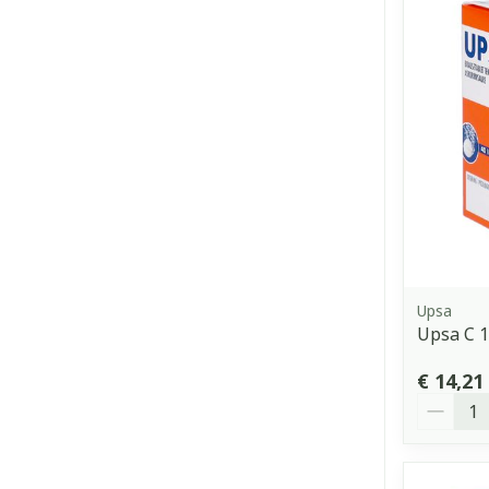
Upsa
Upsa C 1
€ 14,21
Aantal