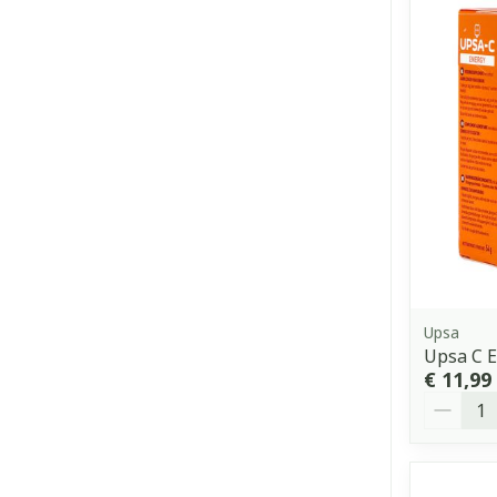
Upsa
Upsa C 
€ 11,99
Aantal