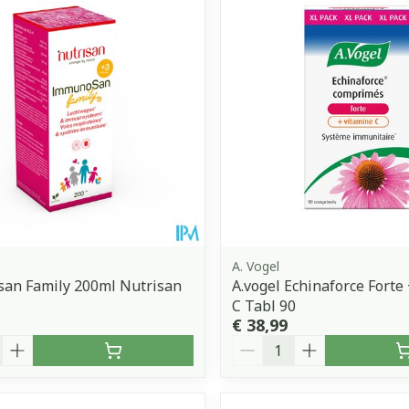
A. Vogel
an Family 200ml Nutrisan
A.vogel Echinaforce Forte
C Tabl 90
€ 38,99
Aantal