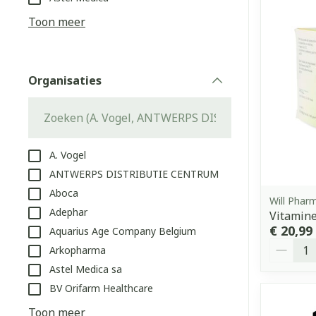
Aerosol access
Blaren
Creme, gel en 
Toon meer
Zuurstof
Eelt
Eksteroog - li
Ademhalingss
Organisaties
Toon meer
filter
Spieren en g
Specifiek vo
A. Vogel
Naalden en s
ANTWERPS DISTRIBUTIE CENTRUM
Lichaamsverzo
Aboca
Infecties
Spuiten
Will Phar
Deodorant
Adephar
Vitamine
Oplossing voor
Gezichtsverzo
€ 20,99
Aquarius Age Company Belgium
Naalden
Aantal
Luizen
Arkopharma
Naalden voor 
Astel Medica sa
- pennaalden
BV Orifarm Healthcare
Diagnostica
Toon meer
Toon meer