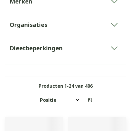
Merken
filter
Organisaties
filter
Dieetbeperkingen
filter
Producten
1
-
24
van
406
Sorteer op: