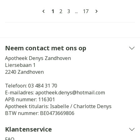
Pagina's
U lees momenteel pagina
Pagina
Pagina
Pagina
1
2
3
...
17
Neem contact met ons op
Apotheek Denys Zandhoven
Liersebaan 1
2240
Zandhoven
Telefoon:
03 484 31 70
E-mailadres:
apotheek.denys@
hotmail.com
APB nummer:
116301
Apotheek titularis:
Isabelle / Charlotte Denys
BTW nummer:
BE0473669806
Klantenservice
FAQ