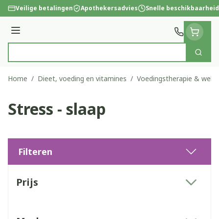
Ga naar de inhoud
Veilige betalingen
Apothekersadvies
Snelle beschikbaarheid
Menu
Zoek
Product, merk, categorie...
Home
/
Dieet, voeding en vitamines
/
Voedingstherapie & welzi
Stress - slaap
Filteren
Doorgaan naar productlijst
Prijs
filter