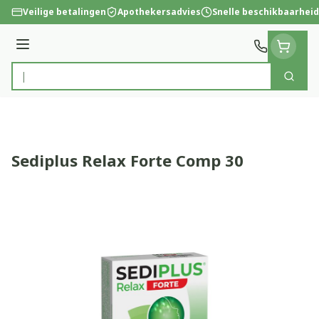
Ga naar de inhoud
Veilige betalingen
Apothekersadvies
Snelle beschikbaarheid
Menu
Zoek
Product, merk, categorie...
Sediplus Relax Forte Comp 30