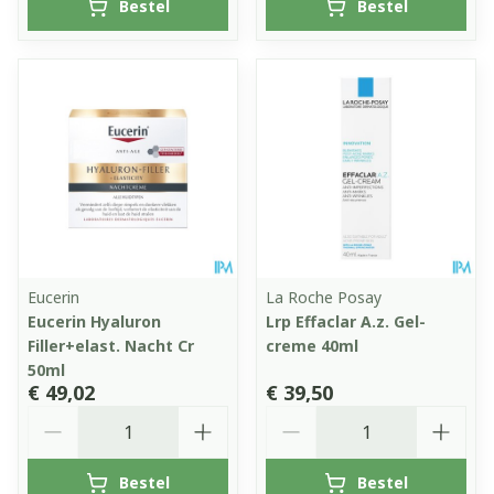
Bestel
Bestel
Eucerin
La Roche Posay
Eucerin Hyaluron
Lrp Effaclar A.z. Gel-
Filler+elast. Nacht Cr
creme 40ml
50ml
€ 49,02
€ 39,50
Aantal
Aantal
Bestel
Bestel