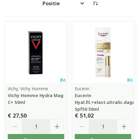
Sorteer op:
Vichy, Vichy Homme
Eucerin
Vichy Homme Hydra Mag
Eucerin
C+ 50ml
Hyal.fil.+elast.ultralic.dagcr
Spf50 50ml
€ 27,50
€ 51,02
Aantal
Aantal