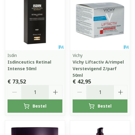
Isdin
Vichy
Isdinceutics Retinal
Vichy Liftactiv A/rimpel
Intense 50ml
Verstevigend Z/parf
50ml
€ 73,52
€ 42,95
Aantal
Aantal
Bestel
Bestel