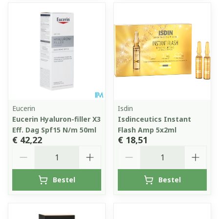
Eucerin
Isdin
Eucerin Hyaluron-filler X3
Isdinceutics Instant
Eff. Dag Spf15 N/m 50ml
Flash Amp 5x2ml
€ 42,22
€ 18,51
Aantal
Aantal
Bestel
Bestel