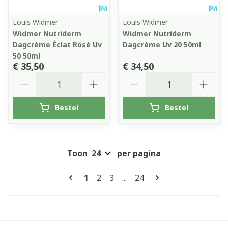
Louis Widmer
Louis Widmer
Widmer Nutriderm
Widmer Nutriderm
Dagcrème Éclat Rosé Uv
Dagcrème Uv 20 50ml
50 50ml
€ 35,50
€ 34,50
Aantal
Aantal
Bestel
Bestel
Toon
per pagina
Pagina's
U lees momenteel pagina
Pagina
Pagina
Pagina
1
2
3
...
24