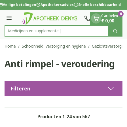
Dia 1 van 1
Ga naar de inhoud
Veilige betalingen
Apothekersadvies
Snelle beschikbaarheid
0
0 artikelen
Menu
€ 0,00
Medic
Zoek
Product, merk, categorie...
Home
/
Schoonheid, verzorging en hygiëne
/
Gezichtsverzorging
Anti rimpel - veroudering
Filteren
Producten
1
-
24
van
567