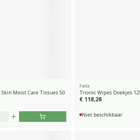
orging
Supplementen
Insectenw
middelen
n
Mondmaskers
issen
 -
uid
d
Farla
 Skin Moist Care Tissues 50
Trionic Wipes Doekjes 12
€ 118,28
Zelfbruiner
Scheren
Niet beschikbaar