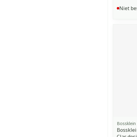
Niet be
Bossklein
Bossklei
Clas.desi