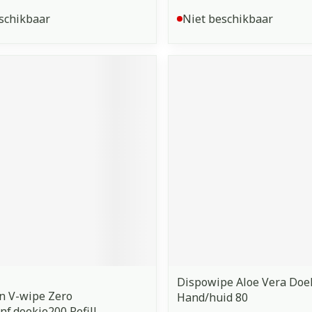
schikbaar
Niet beschikbaar
Dispowipe Aloe Vera Doek
n V-wipe Zero
Hand/huid 80
nf.doekje200 Refill