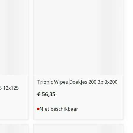
erende
Parfums en
geurproducten
Trionic Wipes Doekjes 200 3p 3x200
5 12x125
€ 56,35
CBD
Niet beschikbaar