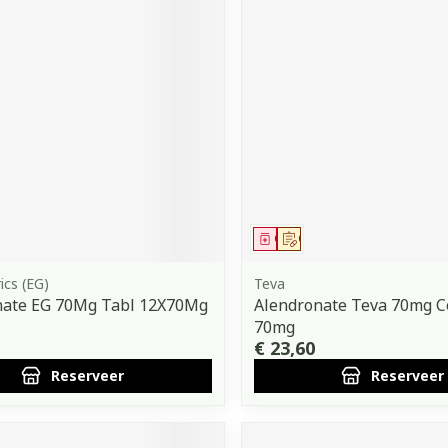
middel
voorschrift
Geneesmiddel
Op voorschrift
ics (EG)
Teva
nate EG 70Mg Tabl 12X70Mg
Alendronate Teva 70mg C
70mg
€ 23,60
Reserveer
Reserveer