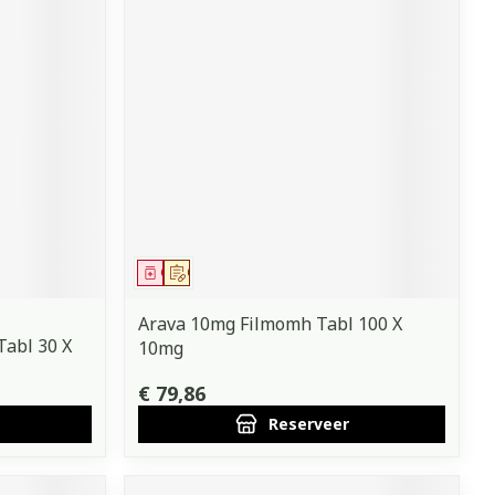
Geneesmiddel
Op voorschrift
Arava 10mg Filmomh Tabl 100 X
abl 30 X
10mg
€ 79,86
Reserveer