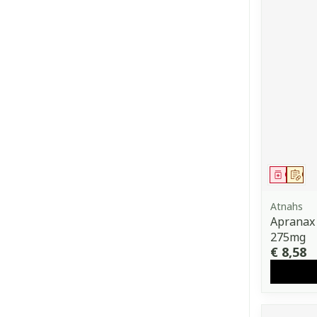
Genees
Op 
Atnahs
Apranax
275mg
€ 8,58