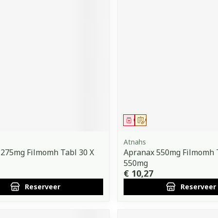
middel
voorschrift
Geneesmiddel
Op voorschrift
Atnahs
 275mg Filmomh Tabl 30 X
Apranax 550mg Filmomh T
550mg
€ 10,27
Reserveer
Reserveer