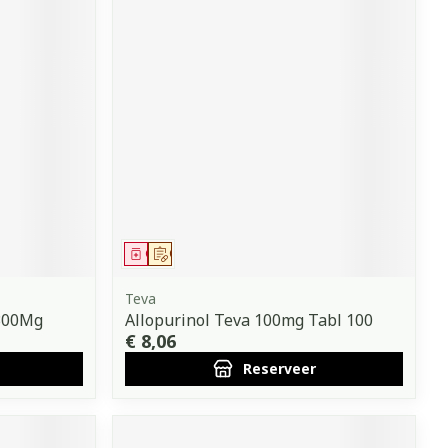
Geneesmiddel
Op voorschrift
Teva
 300Mg
Allopurinol Teva 100mg Tabl 100
€ 8,06
Reserveer