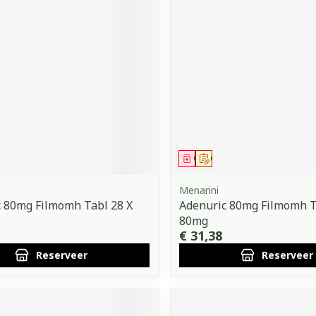
middel
voorschrift
Geneesmiddel
Op voorschrift
Menarini
 80mg Filmomh Tabl 28 X
Adenuric 80mg Filmomh T
80mg
€ 31,38
Reserveer
Reserveer