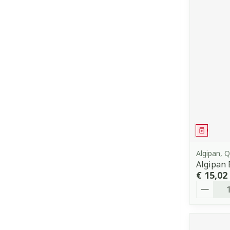
Genees
Algipan, Q
Algipan
€ 15,02
Aantal