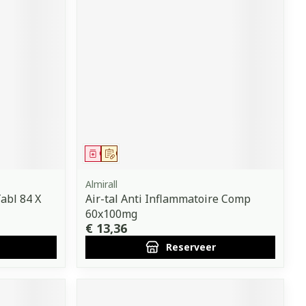
Geneesmiddel
Op voorschrift
Almirall
abl 84 X
Air-tal Anti Inflammatoire Comp
60x100mg
€ 13,36
Reserveer