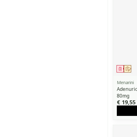
Genees
Op 
Menarini
Adenuric
80mg
€ 19,55