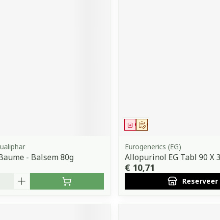
middel
Geneesmiddel
Op voorschrift
ualiphar
Eurogenerics (EG)
 Baume - Balsem 80g
Allopurinol EG Tabl 90 X
€ 10,71
Reserveer