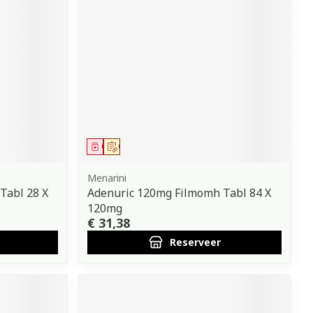
erende
Parfums en
geurproducten
Geneesmiddel
Op voorschrift
Menarini
Tabl 28 X
Adenuric 120mg Filmomh Tabl 84 X
120mg
CBD
€ 31,38
Reserveer