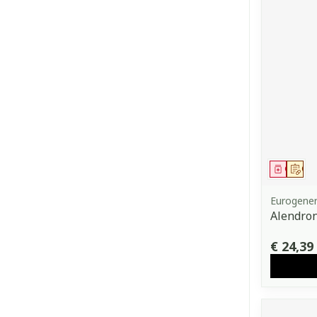
Genees
Op 
Eurogener
Alendro
€ 24,39