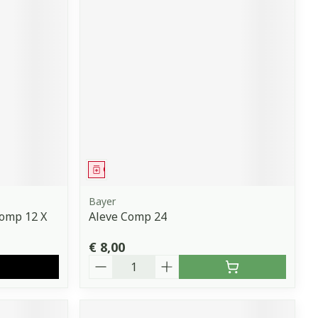
Geneesmiddel
Bayer
omp 12 X
Aleve Comp 24
€ 8,00
Aantal