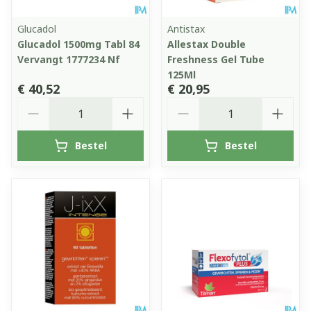
Glucadol
Antistax
Glucadol 1500mg Tabl 84
Allestax Double
Vervangt 1777234 Nf
Freshness Gel Tube
125Ml
€ 40,52
€ 20,95
Aantal
Aantal
Bestel
Bestel