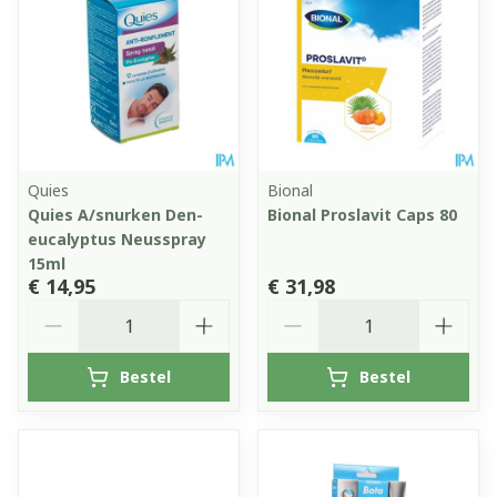
Quies
Bional
Quies A/snurken Den-
Bional Proslavit Caps 80
eucalyptus Neusspray
15ml
€ 14,95
€ 31,98
Aantal
Aantal
Bestel
Bestel