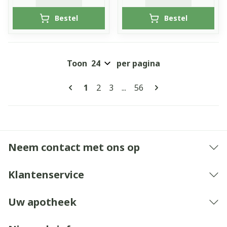
Bestel
Bestel
Toon
per pagina
Pagina's
U lees momenteel pagina
Pagina
Pagina
Pagina
1
2
3
...
56
Neem contact met ons op
Klantenservice
Uw apotheek