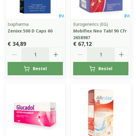
Ixxpharma
Eurogenerics (EG)
Zenixx 500 D Caps 60
Mobiflex Neo Tabl 90 Cfr
2658987
€ 34,89
€ 67,12
Aantal
Aantal
Bestel
Bestel