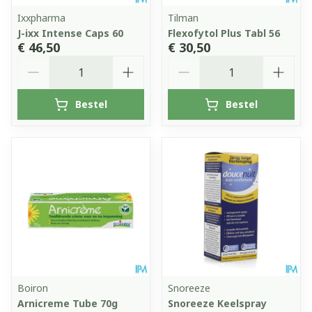
Ixxpharma
Tilman
J-ixx Intense Caps 60
Flexofytol Plus Tabl 56
€ 46,50
€ 30,50
Aantal
Aantal
Bestel
Bestel
Boiron
Snoreeze
Arnicreme Tube 70g
Snoreeze Keelspray