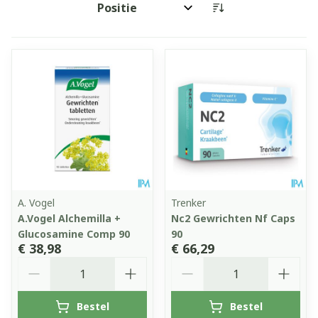
Sorteer op:
A. Vogel
Trenker
A.Vogel Alchemilla +
Nc2 Gewrichten Nf Caps
Glucosamine Comp 90
90
€ 38,98
€ 66,29
Aantal
Aantal
Bestel
Bestel