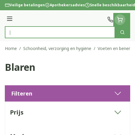
Ga naar de inhoud
Veilige betalingen
Apothekersadvies
Snelle beschikbaarheid
Menu
Zoek
Product, merk, categorie...
Home
/
Schoonheid, verzorging en hygiëne
/
Voeten en benen
/
Blaren
Filteren
Doorgaan naar productlijst
Prijs
filter