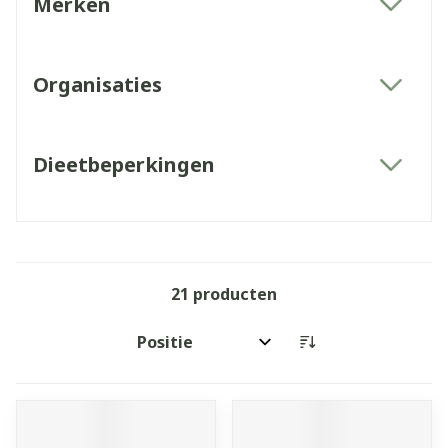
Merken
filter
Organisaties
filter
Dieetbeperkingen
filter
21
producten
Sorteer op: