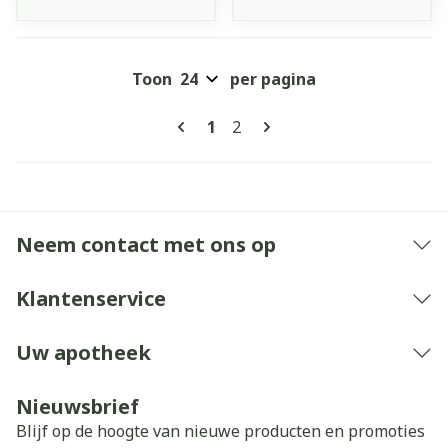
Toon
per pagina
Pagina's
U lees momenteel pagina
Pagina
1
2
Neem contact met ons op
Klantenservice
Uw apotheek
Nieuwsbrief
Blijf op de hoogte van nieuwe producten en promoties