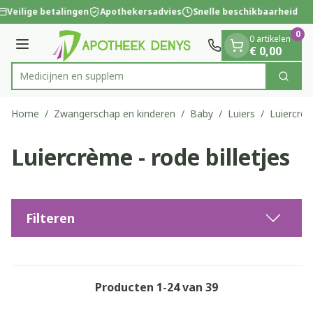
Dia 1 van 1
Ga naar de inhoud
Veilige betalingen
Apothekersadvies
Snelle beschikbaarheid
0
0 artikelen
Menu
€ 0,00
Me
Zoek
Product, merk, categorie...
Home
/
Zwangerschap en kinderen
/
Baby
/
Luiers
/
Luiercrèm
Luiercrème - rode billetjes
Filteren
Producten
1
-
24
van
39