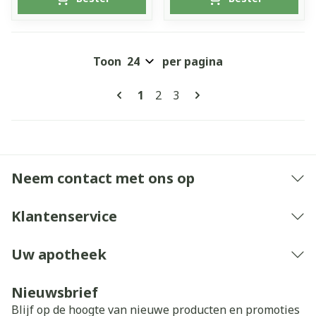
Toon
per pagina
Pagina's
U lees momenteel pagina
Pagina
Pagina
1
2
3
Neem contact met ons op
Klantenservice
Uw apotheek
Nieuwsbrief
Blijf op de hoogte van nieuwe producten en promoties