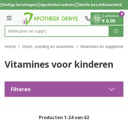
Dia 1 van 1
Ga naar de inhoud
Veilige betalingen
Apothekersadvies
Snelle beschikbaarheid
0
0 artikelen
Menu
€ 0,00
Zoek
Product, merk, categorie...
Home
/
Dieet, voeding en vitamines
/
Vitamines en supplement
Vitamines voor kinderen
Filteren
Producten
1
-
24
van
62