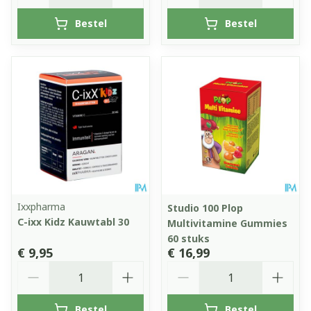
Bestel
Bestel
Ixxpharma
Studio 100 Plop
C-ixx Kidz Kauwtabl 30
Multivitamine Gummies
60 stuks
€ 9,95
€ 16,99
Aantal
Aantal
Bestel
Bestel