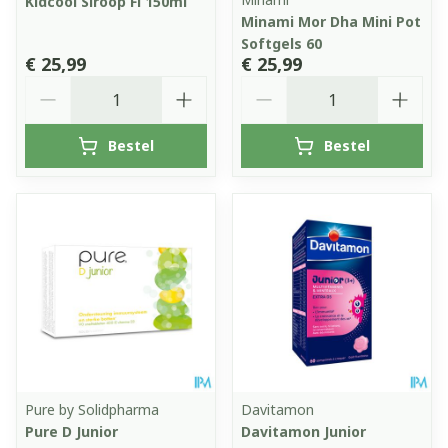
Kidcool Siroop Fl 150ml
Minami Mor Dha Mini Pot
Softgels 60
€ 25,99
€ 25,99
Aantal
Aantal
Bestel
Bestel
Pure by Solidpharma
Davitamon
Pure D Junior
Davitamon Junior