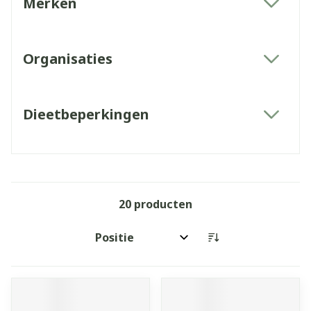
Merken
filter
Organisaties
filter
Dieetbeperkingen
filter
20
producten
Sorteer op: