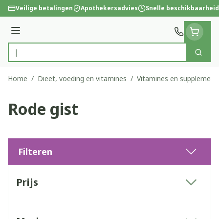
Ga naar de inhoud
Veilige betalingen
Apothekersadvies
Snelle beschikbaarheid
Menu
Zoek
Product, merk, categorie...
Home
/
Dieet, voeding en vitamines
/
Vitamines en supplement
Rode gist
Filteren
Doorgaan naar productlijst
Prijs
filter