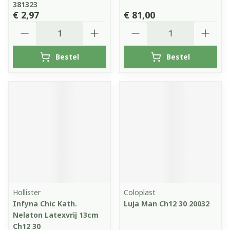
381323
€ 2,97
€ 81,00
Aantal
Aantal
Bestel
Bestel
Hollister
Coloplast
Infyna Chic Kath.
Luja Man Ch12 30 20032
Nelaton Latexvrij 13cm
Ch12 30