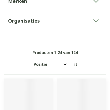
Merken
filter
Organisaties
filter
Producten
1
-
24
van
124
Sorteer op: