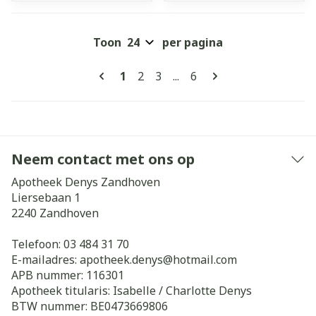
Toon
per pagina
Pagina's
U lees momenteel pagina
Pagina
Pagina
Pagina
1
2
3
...
6
Neem contact met ons op
Apotheek Denys Zandhoven
Liersebaan 1
2240
Zandhoven
Telefoon:
03 484 31 70
E-mailadres:
apotheek.denys@
hotmail.com
APB nummer:
116301
Apotheek titularis:
Isabelle / Charlotte Denys
BTW nummer:
BE0473669806