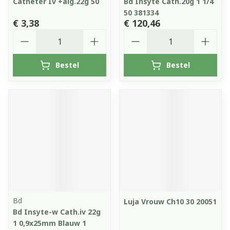
Catheter Iv +aig.22g 50
Bd Insyte Cath.20g 1 1/4
50 381334
€ 3,38
€ 120,46
Aantal
Aantal
Bestel
Bestel
Bd
Luja Vrouw Ch10 30 20051
Bd Insyte-w Cath.iv 22g
1 0,9x25mm Blauw 1