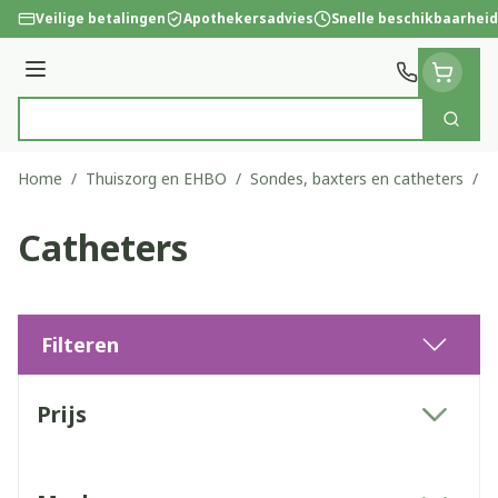
Ga naar de inhoud
Veilige betalingen
Apothekersadvies
Snelle beschikbaarheid
Menu
Zoek
Product, merk, categorie...
Home
/
Thuiszorg en EHBO
/
Sondes, baxters en catheters
/
C
Catheters
Filteren
Doorgaan naar productlijst
Prijs
filter