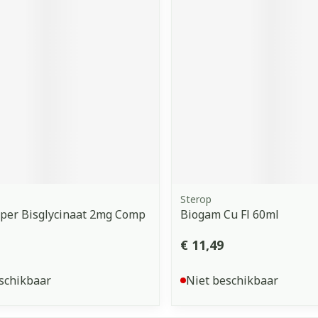
orging
Supplementen
Insectenw
middelen
n
Mondmaskers
issen
 -
uid
d
Sterop
oper Bisglycinaat 2mg Comp
Biogam Cu Fl 60ml
Zelfbruiner
Scheren
€ 11,49
schikbaar
Niet beschikbaar