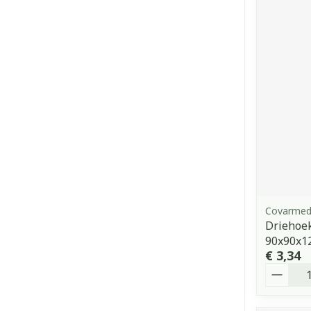
Covarme
Driehoe
90x90x1
€ 3,34
Aantal