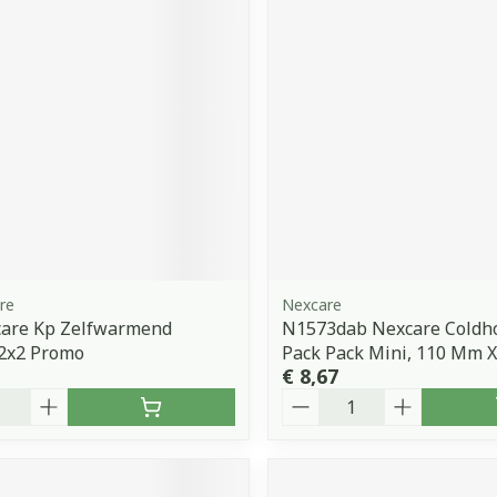
orging
Supplementen
Insectenw
middelen
n
Mondmaskers
issen
 -
uid
d
re
Nexcare
are Kp Zelfwarmend
N1573dab Nexcare Coldh
Zelfbruiner
Scheren
 2x2 Promo
Pack Pack Mini, 110 Mm 
€ 8,67
Aantal