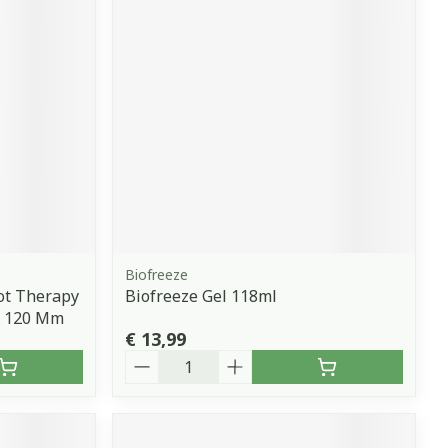
erende
Parfums en
geurproducten
Biofreeze
ot Therapy
Biofreeze Gel 118ml
CBD
X 120 Mm
€ 13,99
Aantal