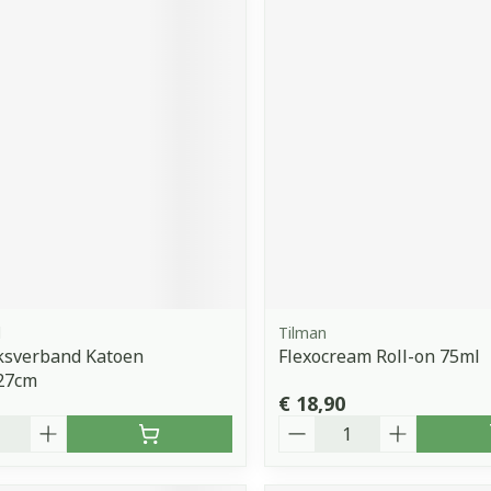
d
Tilman
ksverband Katoen
Flexocream Roll-on 75ml
27cm
€ 18,90
Aantal