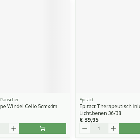
Rauscher
Epitact
epe Windel Cello 5cmx4m
Epitact Therapeutisch.in
Licht.benen 36/38
€ 39,95
Aantal