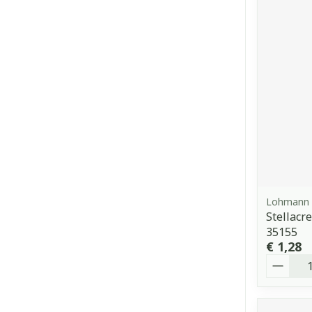
Lohmann 
Stellacr
35155
€ 1,28
Aantal