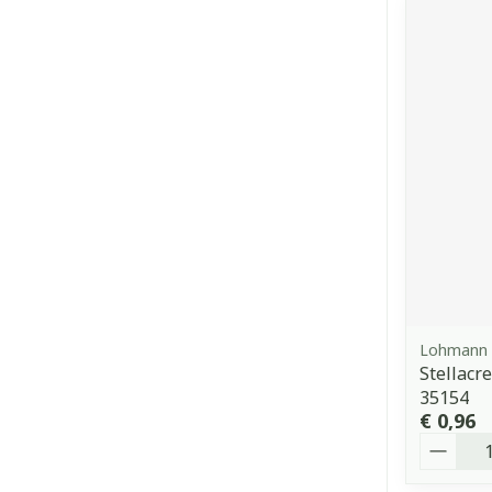
Lohmann 
Stellacr
35154
€ 0,96
Aantal