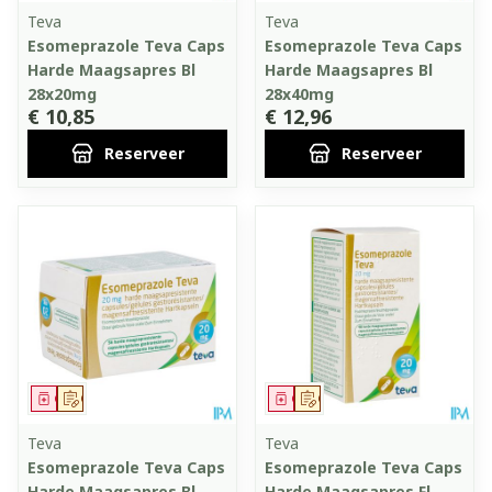
Teva
Teva
Esomeprazole Teva Caps
Esomeprazole Teva Caps
Harde Maagsapres Bl
Harde Maagsapres Bl
28x20mg
28x40mg
€ 10,85
€ 12,96
Reserveer
Reserveer
Geneesmiddel
Op voorschrift
Geneesmiddel
Op voorschrift
Teva
Teva
Esomeprazole Teva Caps
Esomeprazole Teva Caps
Harde Maagsapres Bl
Harde Maagsapres Fl