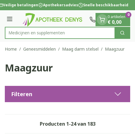
Dia 1 van 1
Ga naar de inhoud
Veilige betalingen
Apothekersadvies
Snelle beschikbaarheid
0
0 artikelen
Menu
€ 0,00
Medic
Zoek
Product, merk, categorie...
Home
/
Geneesmiddelen
/
Maag darm stelsel
/
Maagzuur
Maagzuur
Filteren
Producten
1
-
24
van
183