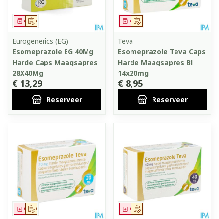
Geneesmiddel
Op voorschrift
Geneesmiddel
Op voorschrift
Eurogenerics (EG)
Teva
Esomeprazole EG 40Mg
Esomeprazole Teva Caps
Harde Caps Maagsapres
Harde Maagsapres Bl
28X40Mg
14x20mg
€ 13,29
€ 8,95
Reserveer
Reserveer
Geneesmiddel
Op voorschrift
Geneesmiddel
Op voorschrift