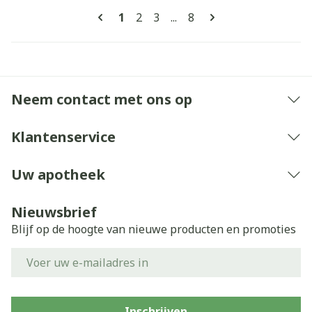
Pagina's
U lees momenteel pagina
Pagina
Pagina
Pagina
1
2
3
...
8
Neem contact met ons op
Klantenservice
Uw apotheek
Nieuwsbrief
Blijf op de hoogte van nieuwe producten en promoties
E-mail adres
Inschrijven