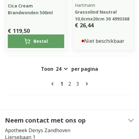
Hartmann
Cica Cream
Grassolind Neutral
Brandwonden 500ml
10,0cmx20cm 30 4993368
€ 26,44
€ 119,50
Niet beschikbaar
Bestel
Toon
per pagina
Pagina's
U lees momenteel pagina
Pagina
Pagina
1
2
3
Neem contact met ons op
Apotheek Denys Zandhoven
Liersebaan 1