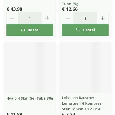
Tube 25g
€ 43,98
€ 12,66
Aantal
Aantal
Bestel
Bestel
Lohmann Rauscher
Hyalo 4 Skin Gel Tube 30g
Lomatuell H Kompres
Ster 5x 5cm 10 23314
€ 11,89
€ 7,23