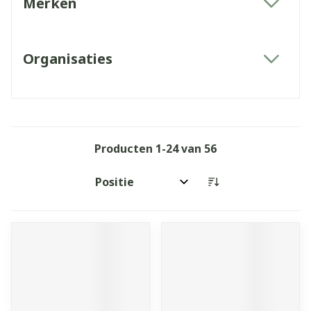
Merken
filter
Organisaties
filter
Producten
1
-
24
van
56
Sorteer op: