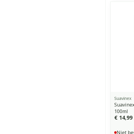
Suavinex
Suavinex
100ml
€ 14,99
Niet be