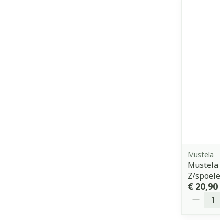
Mustela
Mustela
Z/spoel
€ 20,90
Aantal