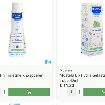
Toon meer
orging
Supplementen
Insectenw
middelen
n
Mondmaskers
issen
 -
uid
d
Mustela
Pn Toiletmelk Z/spoelen
Mustela Bb Hydra Gelaat
Tube 40ml
Zelfbruiner
Scheren
€ 11,20
Aantal