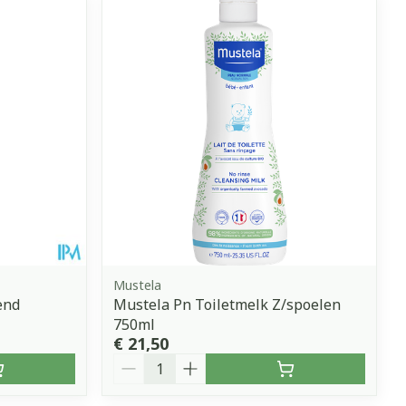
Mustela
end
Mustela Pn Toiletmelk Z/spoelen
750ml
€ 21,50
Aantal