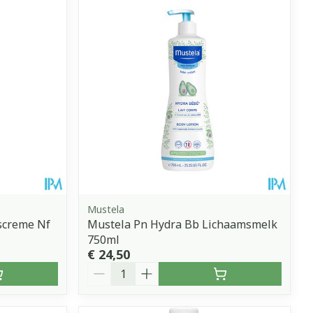
erende
Parfums en
geurproducten
Mustela
screme Nf
Mustela Pn Hydra Bb Lichaamsmelk
750ml
CBD
€ 24,50
Aantal