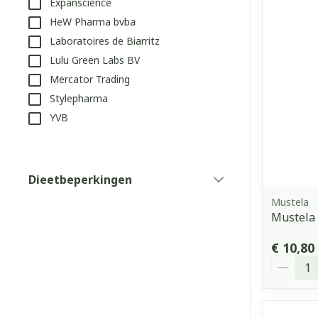
Expanscience
Aerosol access
Blaren
Creme, gel en 
HeW Pharma bvba
Laboratoires de Biarritz
Zuurstof
Eelt
Lulu Green Labs BV
Eksteroog - li
Ademhalingss
Mercator Trading
Toon meer
Stylepharma
YVB
Spieren en g
Specifiek vo
Naalden en s
Dieetbeperkingen
Lichaamsverzo
filter
Infecties
Spuiten
Mustela
Deodorant
Mustela
Oplossing voor
Gezichtsverzo
Naalden
Luizen
€ 10,80
Aantal
Naalden voor 
- pennaalden
Diagnostica
Toon meer