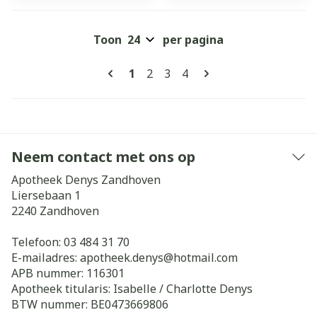
Toon
per pagina
Pagina's
U lees momenteel pagina
Pagina
Pagina
Pagina
1
2
3
4
Neem contact met ons op
Apotheek Denys Zandhoven
Liersebaan 1
2240
Zandhoven
Telefoon:
03 484 31 70
E-mailadres:
apotheek.denys@
hotmail.com
APB nummer:
116301
Apotheek titularis:
Isabelle / Charlotte Denys
BTW nummer:
BE0473669806