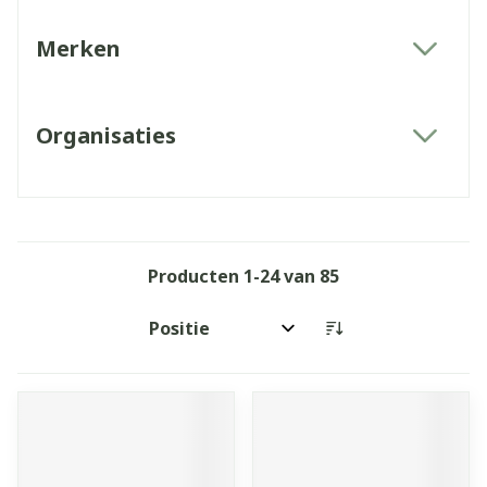
Merken
filter
Organisaties
filter
Producten
1
-
24
van
85
Sorteer op: