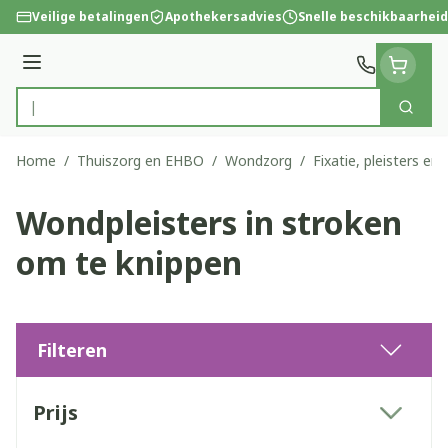
Ga naar de inhoud
Veilige betalingen
Apothekersadvies
Snelle beschikbaarheid
Menu
Zoek
Product, merk, categorie...
Home
/
Thuiszorg en EHBO
/
Wondzorg
/
Fixatie, pleisters en 
Wondpleisters in stroken
om te knippen
Filteren
Doorgaan naar productlijst
Prijs
filter