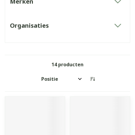
Merken
filter
Organisaties
filter
14
producten
Sorteer op: