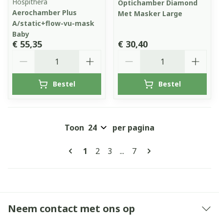
Hospithera
Optichamber Diamond
Aerochamber Plus
Met Masker Large
A/static+flow-vu-mask
Baby
€ 55,35
€ 30,40
Aantal
Aantal
Bestel
Bestel
Toon
per pagina
Pagina's
U lees momenteel pagina
Pagina
Pagina
Pagina
1
2
3
...
7
Neem contact met ons op