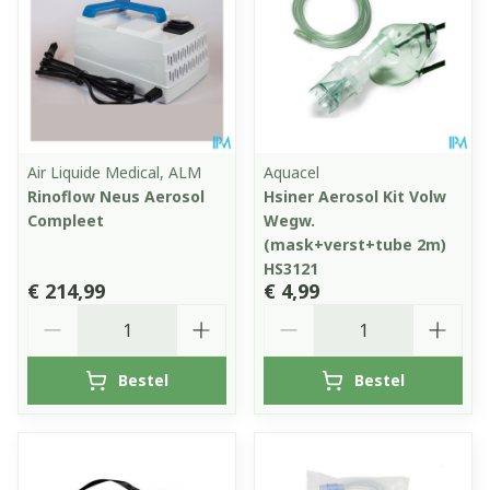
Air Liquide Medical, ALM
Aquacel
Rinoflow Neus Aerosol
Hsiner Aerosol Kit Volw
Compleet
Wegw.
(mask+verst+tube 2m)
HS3121
€ 214,99
€ 4,99
Aantal
Aantal
Bestel
Bestel