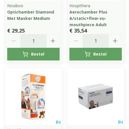
Nosiboo
Hospithera
Optichamber Diamond
Aerochamber Plus
Met Masker Medium
A/static+flow-vu-
mouthpiece Adult
€ 29,25
€ 35,54
Aantal
Aantal
Bestel
Bestel