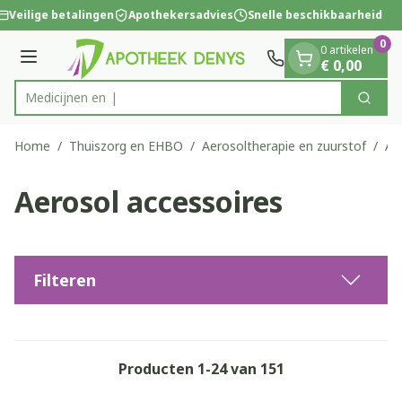
Dia 1 van 1
Ga naar de inhoud
Veilige betalingen
Apothekersadvies
Snelle beschikbaarheid
0
0 artikelen
Menu
€ 0,00
Zoek
Product, merk, categorie...
Home
/
Thuiszorg en EHBO
/
Aerosoltherapie en zuurstof
/
Ae
Aerosol accessoires
Filteren
Producten
1
-
24
van
151