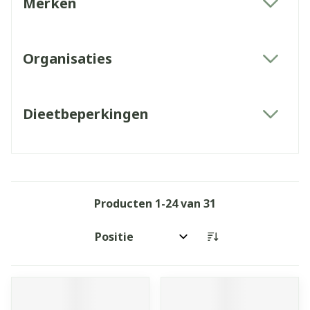
Merken
filter
Organisaties
filter
Dieetbeperkingen
filter
Producten
1
-
24
van
31
Sorteer op: