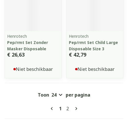
Henrotech
Henrotech
Pep/rmt Set Zonder
Pep/rmt Set Child Large
Masker Disposable
Disposable Size 3
€ 26,63
€ 42,79
Niet beschikbaar
Niet beschikbaar
Toon
per pagina
Pagina's
U lees momenteel pagina
Pagina
1
2