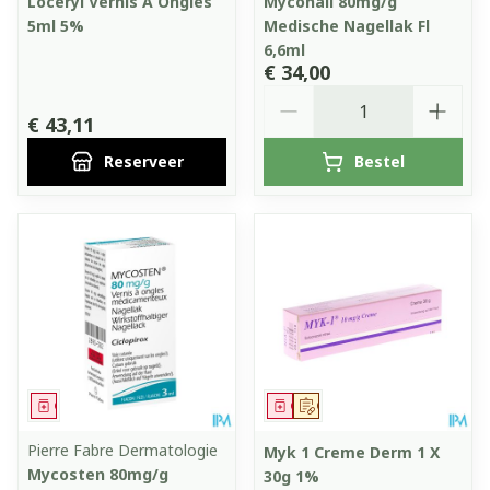
Loceryl Vernis A Ongles
Myconail 80mg/g
5ml 5%
Medische Nagellak Fl
6,6ml
€ 34,00
Aantal
€ 43,11
Reserveer
Bestel
Geneesmiddel
Geneesmiddel
Op voorschrift
Pierre Fabre Dermatologie
Myk 1 Creme Derm 1 X
Mycosten 80mg/g
30g 1%