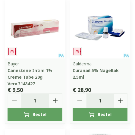
Geneesmiddel
Geneesmiddel
Bayer
Galderma
Canestene Intim 1%
Curanail 5% Nagellak
Creme Tube 20g
2,5ml
Verv.3143427
€ 9,50
€ 28,90
Aantal
Aantal
Bestel
Bestel