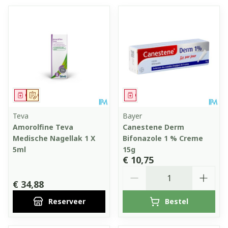
Geneesmiddel
Op voorschrift
Geneesmiddel
Teva
Bayer
Amorolfine Teva
Canestene Derm
Medische Nagellak 1 X
Bifonazole 1 % Creme
5ml
15g
€ 10,75
Aantal
€ 34,88
Reserveer
Bestel