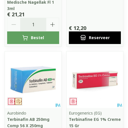
Medische Nagellak Fl 1
3ml
€ 21,21
Aantal
€ 12,20
Bestel
Reserveer
Geneesmiddel
Op voorschrift
Geneesmiddel
Aurobindo
Eurogenerics (EG)
Terbinafin AB 250mg
Terbinafine EG 1% Creme
Comp 56 X 250mg
15 Gr