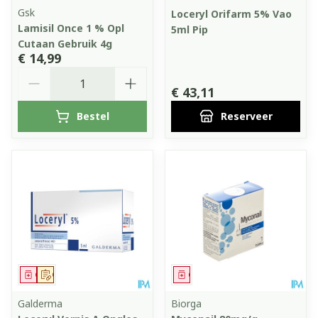
Gsk
Loceryl Orifarm 5% Vao
Lamisil Once 1 % Opl
5ml Pip
Cutaan Gebruik 4g
€ 14,99
Aantal
€ 43,11
Bestel
Reserveer
Geneesmiddel
Op voorschrift
Geneesmiddel
Galderma
Biorga