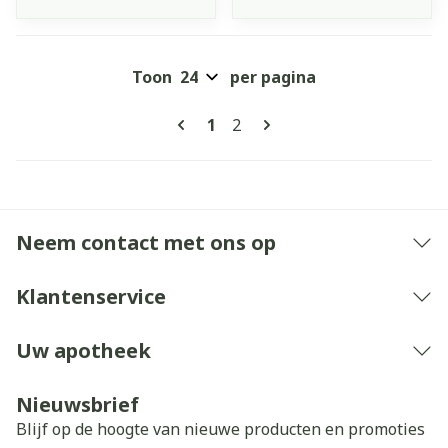
Toon
per pagina
Pagina's
U lees momenteel pagina
Pagina
1
2
Neem contact met ons op
Klantenservice
Uw apotheek
Nieuwsbrief
Blijf op de hoogte van nieuwe producten en promoties