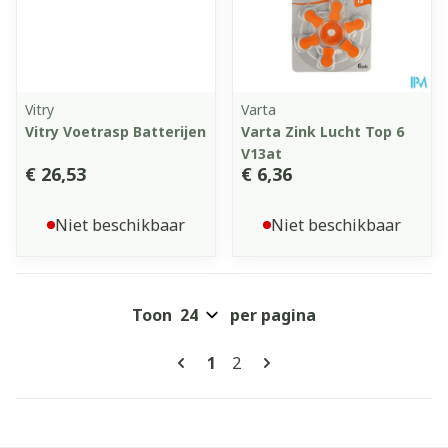
Vitry
Varta
Vitry Voetrasp Batterijen
Varta Zink Lucht Top 6
V13at
€ 26,53
€ 6,36
Niet beschikbaar
Niet beschikbaar
Toon
per pagina
Pagina's
U lees momenteel pagina
Pagina
1
2