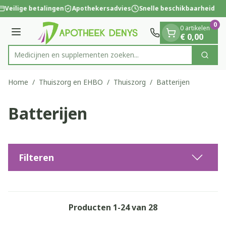
Dia 1 van 1
Ga naar de inhoud
Veilige betalingen
Apothekersadvies
Snelle beschikbaarheid
0
0 artikelen
Menu
€ 0,00
Medicijnen en supplementen zoeken...
Zoek
Product, merk, categorie...
Home
/
Thuiszorg en EHBO
/
Thuiszorg
/
Batterijen
Batterijen
Filteren
Producten
1
-
24
van
28