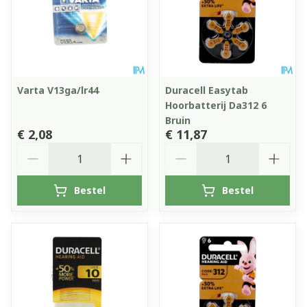
Varta V13ga/lr44
Duracell Easytab
Hoorbatterij Da312 6
Bruin
€ 2,08
€ 11,87
Aantal
Aantal
Bestel
Bestel