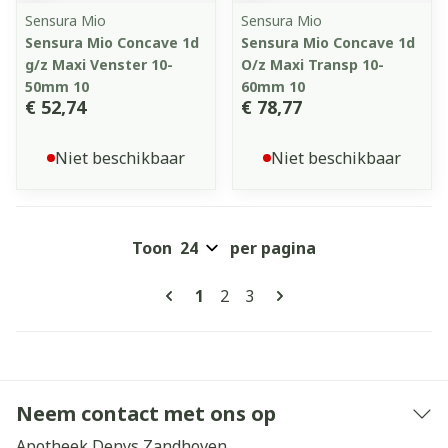
Sensura Mio
Sensura Mio
Sensura Mio Concave 1d
Sensura Mio Concave 1d
g/z Maxi Venster 10-
O/z Maxi Transp 10-
50mm 10
60mm 10
€ 52,74
€ 78,77
Niet beschikbaar
Niet beschikbaar
Toon
per pagina
Pagina's
U lees momenteel pagina
Pagina
Pagina
1
2
3
Neem contact met ons op
Apotheek Denys Zandhoven