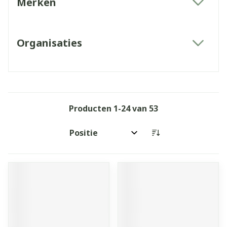
Merken
filter
Organisaties
filter
Producten
1
-
24
van
53
Sorteer op: